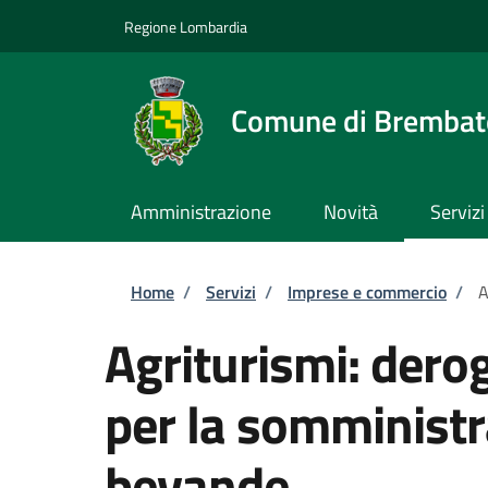
Salta al contenuto principale
Skip to footer content
Regione Lombardia
Comune di Brembate
Amministrazione
Novità
Servizi
Briciole di pane
Home
/
Servizi
/
Imprese e commercio
/
A
Agriturismi: dero
per la somministr
bevande