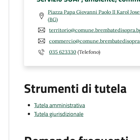
Piazza Papa Giovanni Paolo II Karol Jos
(BG)
territorio@comune.brembatedisopra.bg
commercio@comune.brembatedisopra.
035 623330
(Telefono)
Strumenti di tutela
Tutela amministrativa
Tutela giurisdizionale