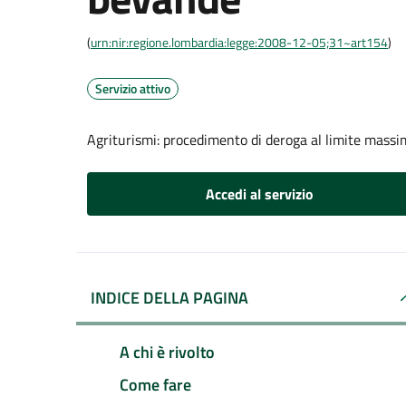
(
urn:nir:regione.lombardia:legge:2008-12-05;31~art154
)
Servizio attivo
Agriturismi: procedimento di deroga al limite massi
Accedi al servizio
INDICE DELLA PAGINA
A chi è rivolto
Come fare