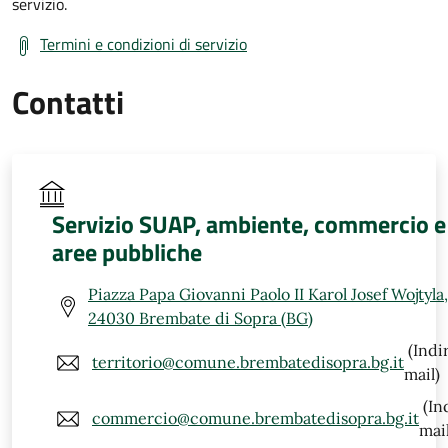
servizio.
Termini e condizioni di servizio
Contatti
Servizio SUAP, ambiente, commercio e
aree pubbliche
Piazza Papa Giovanni Paolo II Karol Josef Wojtyla,
24030 Brembate di Sopra (BG)
(Indi
territorio@comune.brembatedisopra.bg.it
mail)
(In
commercio@comune.brembatedisopra.bg.it
mail