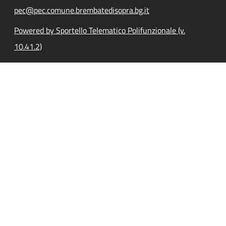
pec@pec.comune.brembatedisopra.bg.it
Powered by Sportello Telematico Polifunzionale (v.
10.41.2)