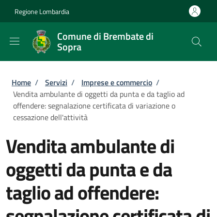
Salta al contenuto principale
Skip to footer content
Regione Lombardia
Comune di Brembate di
Sopra
Briciole di pane
Home
/
Servizi
/
Imprese e commercio
/
Vendita ambulante di oggetti da punta e da taglio ad
offendere: segnalazione certificata di variazione o
cessazione dell'attività
Vendita ambulante di
oggetti da punta e da
taglio ad offendere:
segnalazione certificata di