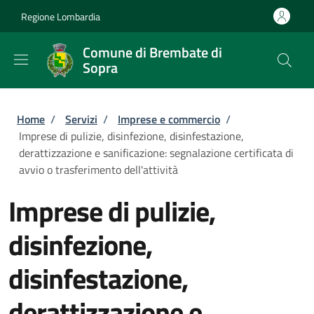
Salta al contenuto principale
Skip to footer content
Regione Lombardia
Comune di Brembate di
Sopra
Briciole di pane
Home
/
Servizi
/
Imprese e commercio
/
Imprese di pulizie, disinfezione, disinfestazione,
derattizzazione e sanificazione: segnalazione certificata di
avvio o trasferimento dell'attività
Imprese di pulizie,
disinfezione,
disinfestazione,
derattizzazione e