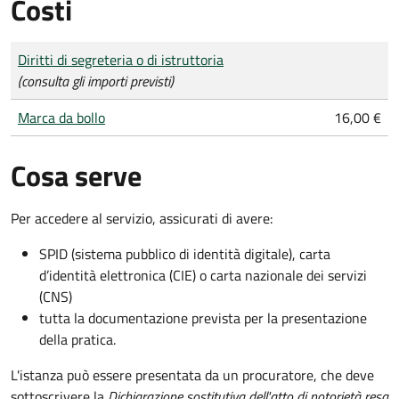
Costi
Tipo di pagamento
Importo
Diritti di segreteria o di istruttoria
(consulta gli importi previsti)
Marca da bollo
16,00 €
Cosa serve
Per accedere al servizio, assicurati di avere:
SPID (sistema pubblico di identità digitale), carta
d’identità elettronica (CIE) o carta nazionale dei servizi
(CNS)
tutta la documentazione prevista per la presentazione
della pratica.
L'istanza può essere presentata da un procuratore, che deve
sottoscrivere la
Dichiarazione sostitutiva dell'atto di notorietà resa