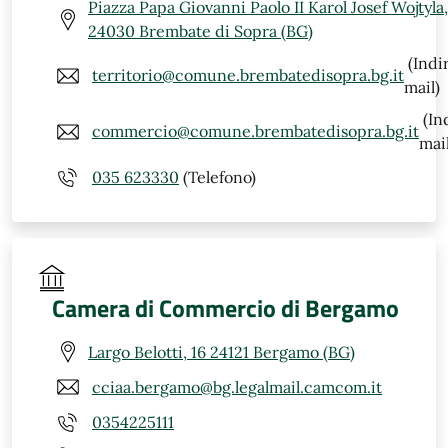
Piazza Papa Giovanni Paolo II Karol Josef Wojtyla,
24030 Brembate di Sopra (BG)
(Indi
territorio@comune.brembatedisopra.bg.it
mail)
(In
commercio@comune.brembatedisopra.bg.it
mail
035 623330
(Telefono)
Camera di Commercio di Bergamo
Largo Belotti, 16 24121 Bergamo (BG)
cciaa.bergamo@bg.legalmail.camcom.it
0354225111