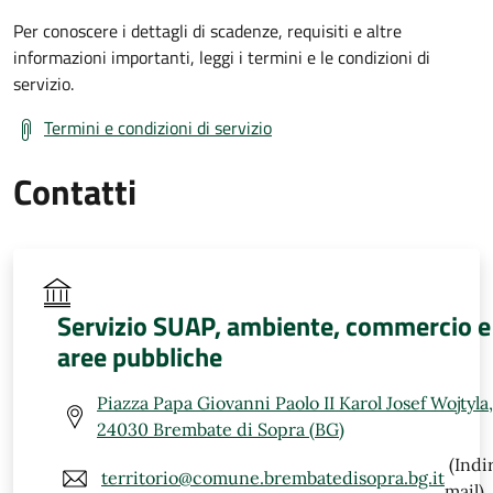
Per conoscere i dettagli di scadenze, requisiti e altre
informazioni importanti, leggi i termini e le condizioni di
servizio.
Termini e condizioni di servizio
Contatti
Servizio SUAP, ambiente, commercio e
aree pubbliche
Piazza Papa Giovanni Paolo II Karol Josef Wojtyla,
24030 Brembate di Sopra (BG)
(Indi
territorio@comune.brembatedisopra.bg.it
mail)