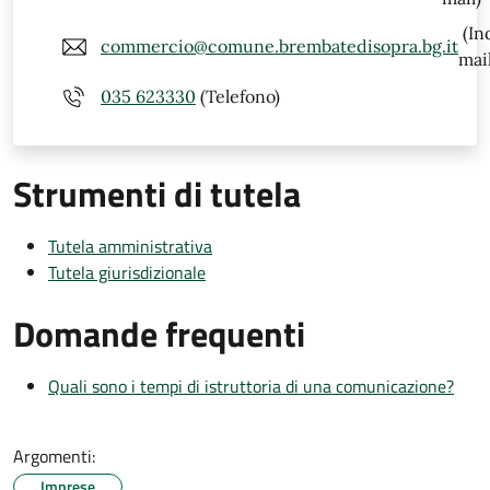
(In
commercio@comune.brembatedisopra.bg.it
mail
035 623330
(Telefono)
Strumenti di tutela
Tutela amministrativa
Tutela giurisdizionale
Domande frequenti
Quali sono i tempi di istruttoria di una comunicazione?
Argomenti:
Imprese