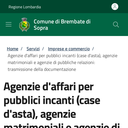
Salta al contenuto principale
Skip to footer content
Regione Lombardia
Comune di Brembate di
Sopra
Briciole di pane
Home
/
Servizi
/
Imprese e commercio
/
Agenzie d'affari per pubblici incanti (case d'asta), agenzie
matrimoniali e agenzie di pubbliche relazioni:
trasmissione della documentazione
Agenzie d'affari per
pubblici incanti (case
d'asta), agenzie
matrimoniali e agenzie di