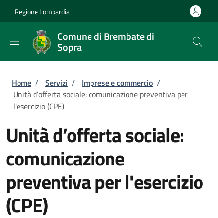
Salta al contenuto principale
Skip to footer content
Regione Lombardia
Comune di Brembate di
Sopra
Briciole di pane
Home
/
Servizi
/
Imprese e commercio
/
Unità d’offerta sociale: comunicazione preventiva per
l'esercizio (CPE)
Unità d’offerta sociale:
comunicazione
preventiva per l'esercizio
(CPE)