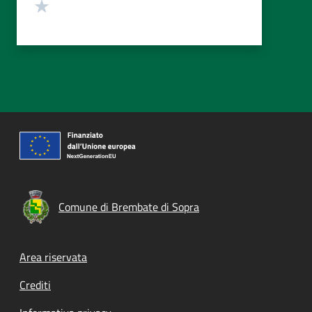
Valuta 1 stelle su 5
Comune di Brembate di Sopra
Footer menu
Area riservata
Crediti