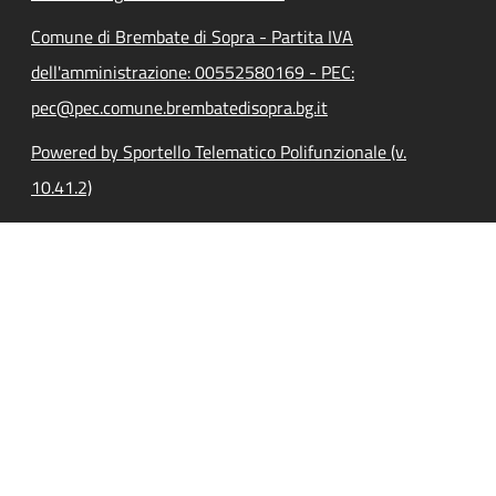
Comune di Brembate di Sopra - Partita IVA
dell'amministrazione: 00552580169 - PEC:
pec@pec.comune.brembatedisopra.bg.it
Powered by Sportello Telematico Polifunzionale (v.
10.41.2)