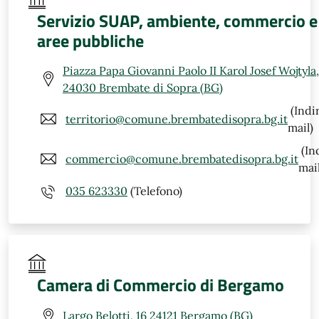
Servizio SUAP, ambiente, commercio e
aree pubbliche
Piazza Papa Giovanni Paolo II Karol Josef Wojtyla,
24030 Brembate di Sopra (BG)
(Indi
territorio@comune.brembatedisopra.bg.it
mail)
(In
commercio@comune.brembatedisopra.bg.it
mail
035 623330
(Telefono)
Camera di Commercio di Bergamo
Largo Belotti, 16 24121 Bergamo (BG)