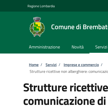
Salta al contenuto principale
Skip to footer content
Regione Lombardia
Comune di Brembate
Amministrazione
Novità
Servizi
Briciole di pane
Home
/
Servizi
/
Imprese e commercio
/
Strutture ricettive non alberghiere: comunicazio
Strutture ricettiv
comunicazione di a