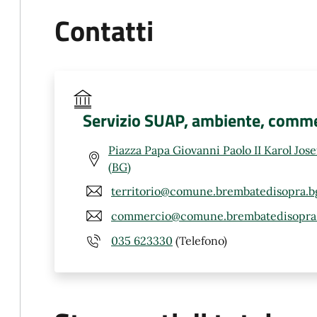
Contatti
Servizio SUAP, ambiente, comme
Piazza Papa Giovanni Paolo II Karol Jos
(BG)
territorio@comune.brembatedisopra.bg
commercio@comune.brembatedisopra.
035 623330
(Telefono)