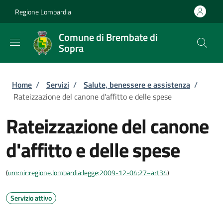
Salta al contenuto principale
Skip to footer content
Regione Lombardia
Comune di Brembate di
Sopra
Briciole di pane
Home
/
Servizi
/
Salute, benessere e assistenza
/
Rateizzazione del canone d'affitto e delle spese
Rateizzazione del canone
d'affitto e delle spese
(
urn:nir:regione.lombardia:legge:2009-12-04;27~art34
)
Servizio attivo