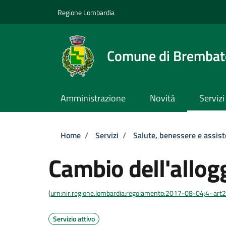
Salta al contenuto principale
Skip to footer content
Regione Lombardia
Comune di Brembate
Amministrazione
Novità
Servizi
Briciole di pane
Home
/
Servizi
/
Salute, benessere e assis
Cambio dell'allog
(
urn:nir:regione.lombardia:regolamento:2017-08-04;4~art
Servizio attivo