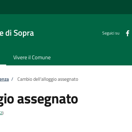
 di Sopra
Seguici su
Vivere il Comune
tenza
/
Cambio dell'alloggio assegnato
gio assegnato
22
)