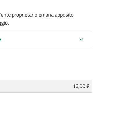
 l'ente proprietario emana apposito
ggio.
e
16,00 €