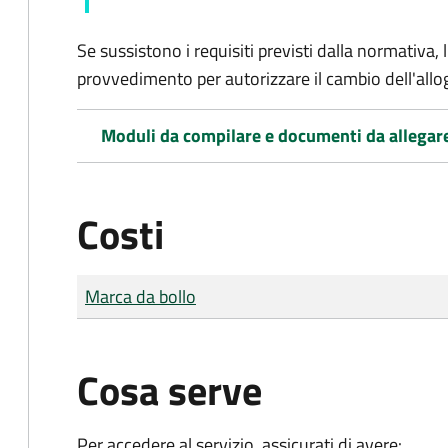
Se sussistono i requisiti previsti dalla normativa,
provvedimento per autorizzare il cambio dell'allo
Moduli da compilare e documenti da allegar
Costi
Tipo di pagamento
Importo
Marca da bollo
Cosa serve
Per accedere al servizio, assicurati di avere: