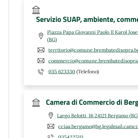
Servizio SUAP, ambiente, comme
Piazza Papa Giovanni Paolo II Karol Jos
(BG)
territorio@comune.brembatedisopra.bg
commercio@comune.brembatedisopra.
035 623330
(Telefono)
Camera di Commercio di Be
Largo Belotti, 16 24121 Bergamo (BG
cciaa.bergamo@bg.legalmail.camco
0354225111