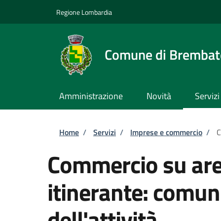
Salta al contenuto principale
Skip to footer content
Regione Lombardia
Comune di Brembate
Amministrazione
Novità
Servizi
Briciole di pane
Home
/
Servizi
/
Imprese e commercio
/
C
Commercio su are
itinerante: comun
dell'attività