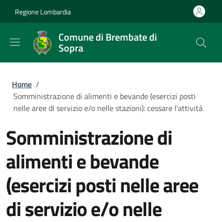
Salta al contenuto principale
Skip to footer content
Regione Lombardia
Comune di Brembate di
Sopra
Briciole di pane
Home
/
Somministrazione di alimenti e bevande (esercizi posti
nelle aree di servizio e/o nelle stazioni): cessare l'attività
Somministrazione di
alimenti e bevande
(esercizi posti nelle aree
di servizio e/o nelle