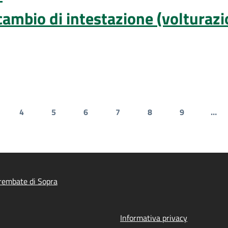
cambio di intestazione (volturazi
4
5
6
7
8
9
…
gina
Pagina
Pagina
Pagina
Pagina
Pagina
Pagina
rembate di Sopra
Informativa privacy