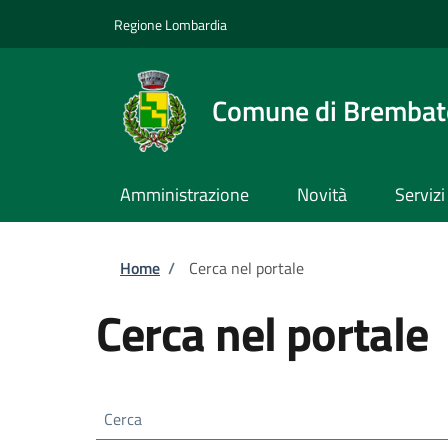
Salta al contenuto principale
Skip to footer content
Regione Lombardia
Comune di Brembate
Amministrazione
Novità
Servizi
Briciole di pane
Home
/
Cerca nel portale
Cerca nel portale
Cerca