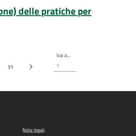
one) delle pratiche per
Write the page number you wan
Vai a…
51
Ultima pagina
Prossima pagina
Note legali