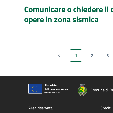
Comunicare o chiedere il 
opere in zona sismica
1
2
3
Pagina precedente
Pagina attuale
Pagina
Pa
Comune di B
Footer menu
Area riservata
Crediti