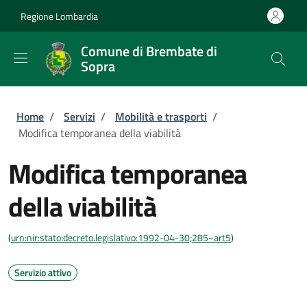
Salta al contenuto principale
Skip to footer content
Regione Lombardia
Comune di Brembate di
Sopra
Briciole di pane
Home
/
Servizi
/
Mobilità e trasporti
/
Modifica temporanea della viabilità
Modifica temporanea
della viabilità
(
urn:nir:stato:decreto.legislativo:1992-04-30;285~art5
)
Servizio attivo