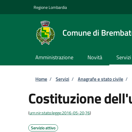
Salta al contenuto principale
Skip to footer content
Regione Lombardia
Comune di Brembate
Amministrazione
Novità
Servizi
Briciole di pane
Home
/
Servizi
/
Anagrafe e stato civile
/
Costituzione dell'
(
urn:nir:stato:legge:2016-05-20;76
)
Servizio attivo