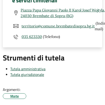
e servizi cimiteriali
Piazza Papa Giovanni Paolo II Karol Josef Wojtyla,
24030 Brembate di Sopra (BG)
(Indi
territorio@comune.brembatedisopra.bg.it
mail)
035 623330
(Telefono)
Strumenti di tutela
Tutela amministrativa
Tutela giurisdizionale
Argomenti:
Morte