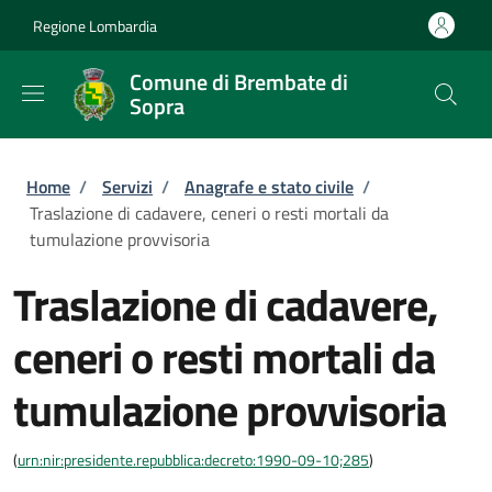
Salta al contenuto principale
Skip to footer content
Regione Lombardia
Comune di Brembate di
Sopra
Briciole di pane
Home
/
Servizi
/
Anagrafe e stato civile
/
Traslazione di cadavere, ceneri o resti mortali da
tumulazione provvisoria
Traslazione di cadavere,
ceneri o resti mortali da
tumulazione provvisoria
(
urn:nir:presidente.repubblica:decreto:1990-09-10;285
)