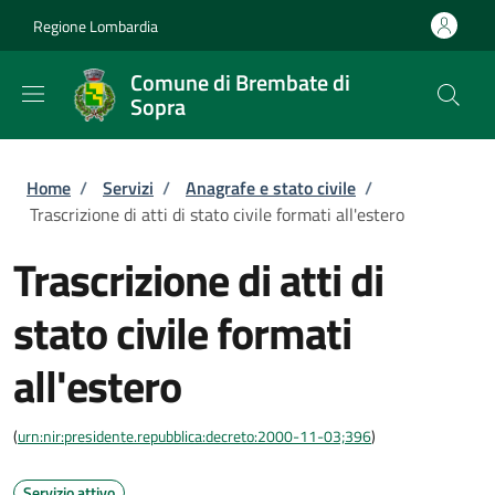
Salta al contenuto principale
Skip to footer content
Regione Lombardia
Comune di Brembate di
Sopra
Briciole di pane
Home
/
Servizi
/
Anagrafe e stato civile
/
Trascrizione di atti di stato civile formati all'estero
Trascrizione di atti di
stato civile formati
all'estero
(
urn:nir:presidente.repubblica:decreto:2000-11-03;396
)
Servizio attivo