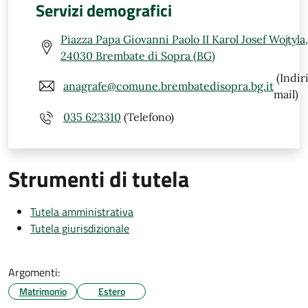
Servizi demografici
Piazza Papa Giovanni Paolo II Karol Josef Wojtyla,
24030 Brembate di Sopra (BG)
(Indir
anagrafe@comune.brembatedisopra.bg.it
mail)
035 623310
(Telefono)
Strumenti di tutela
Tutela amministrativa
Tutela giurisdizionale
Argomenti:
Matrimonio
Estero