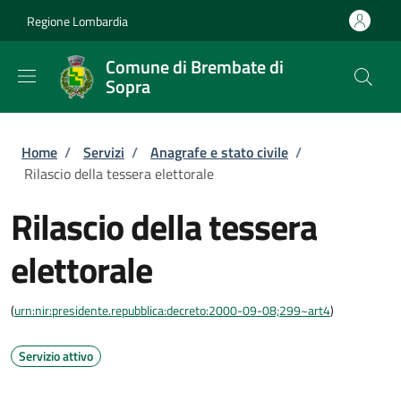
Salta al contenuto principale
Skip to footer content
Regione Lombardia
Comune di Brembate di
Sopra
Briciole di pane
Home
/
Servizi
/
Anagrafe e stato civile
/
Rilascio della tessera elettorale
Rilascio della tessera
elettorale
(
urn:nir:presidente.repubblica:decreto:2000-09-08;299~art4
)
Servizio attivo