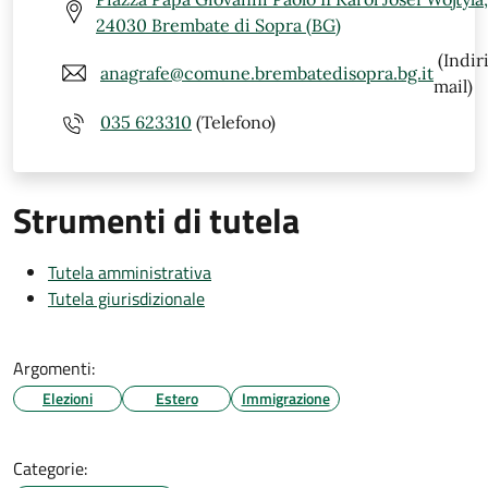
24030 Brembate di Sopra (BG)
(Indir
anagrafe@comune.brembatedisopra.bg.it
mail)
035 623310
(Telefono)
Strumenti di tutela
Tutela amministrativa
Tutela giurisdizionale
Argomenti:
Elezioni
Estero
Immigrazione
Categorie: