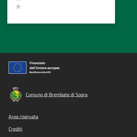
Valuta 1 stelle su 5
Comune di Brembate di Sopra
Footer menu
Area riservata
Crediti