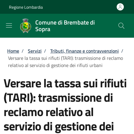
Salta al contenuto principale
Skip to footer content
Regione Lombardia
Comune di Brembate di
Sopra
Briciole di pane
Home
/
Servizi
/
Tributi, finanze e contravvenzioni
/
Versare la tassa sui rifiuti (TARI): trasmissione di reclamo
relativo al servizio di gestione dei rifiuti urbani
Versare la tassa sui rifiuti
(TARI): trasmissione di
reclamo relativo al
servizio di gestione dei