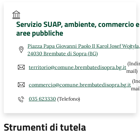
Servizio SUAP, ambiente, commercio e
aree pubbliche
Piazza Papa Giovanni Paolo II Karol Josef Wojtyla,
24030 Brembate di Sopra (BG)
(Indi
territorio@comune.brembatedisopra.bg.it
mail)
(In
commercio@comune.brembatedisopra.bg.it
mail
035 623330
(Telefono)
Strumenti di tutela