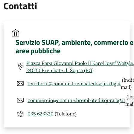
Contatti
Servizio SUAP, ambiente, commercio e
aree pubbliche
Piazza Papa Giovanni Paolo II Karol Josef Wojtyla,
24030 Brembate di Sopra (BG)
(Indi
territorio@comune.brembatedisopra.bg.it
mail)
(In
commercio@comune.brembatedisopra.bg.it
mail
035 623330
(Telefono)