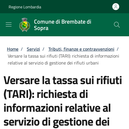
Salta al contenuto principale
Skip to footer content
Regione Lombardia
Comune di Brembate di
Sopra
Briciole di pane
Home
/
Servizi
/
Tributi, finanze e contravvenzioni
/
Versare la tassa sui rifiuti (TARI): richiesta di informazioni
relative al servizio di gestione dei rifiuti urbani
Versare la tassa sui rifiuti
(TARI): richiesta di
informazioni relative al
servizio di gestione dei