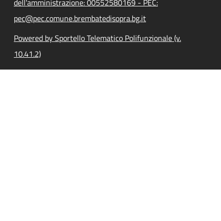
dell'amministrazione: 00552580169 - PEC:
pec@pec.comune.brembatedisopra.bg.it
Powered by Sportello Telematico Polifunzionale (v.
10.41.2)