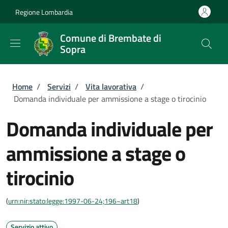
Salta al contenuto principale
Skip to footer content
Regione Lombardia
Comune di Brembate di
Sopra
Briciole di pane
Home
/
Servizi
/
Vita lavorativa
/
Domanda individuale per ammissione a stage o tirocinio
Domanda individuale per
ammissione a stage o
tirocinio
(
urn:nir:stato:legge:1997-06-24;196~art18
)
Servizio attivo