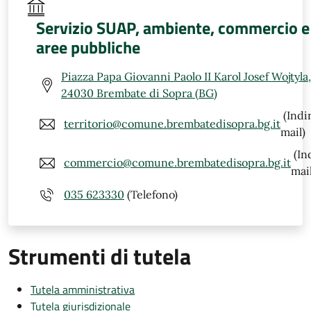
Servizio SUAP, ambiente, commercio e
aree pubbliche
Piazza Papa Giovanni Paolo II Karol Josef Wojtyla,
24030 Brembate di Sopra (BG)
(Indi
territorio@comune.brembatedisopra.bg.it
mail)
(In
commercio@comune.brembatedisopra.bg.it
mail
035 623330
(Telefono)
Strumenti di tutela
Tutela amministrativa
Tutela giurisdizionale