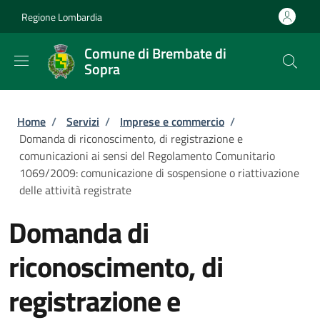
Salta al contenuto principale
Skip to footer content
Regione Lombardia
Comune di Brembate di
Sopra
Briciole di pane
Home
/
Servizi
/
Imprese e commercio
/
Domanda di riconoscimento, di registrazione e
comunicazioni ai sensi del Regolamento Comunitario
1069/2009: comunicazione di sospensione o riattivazione
delle attività registrate
Domanda di
riconoscimento, di
registrazione e