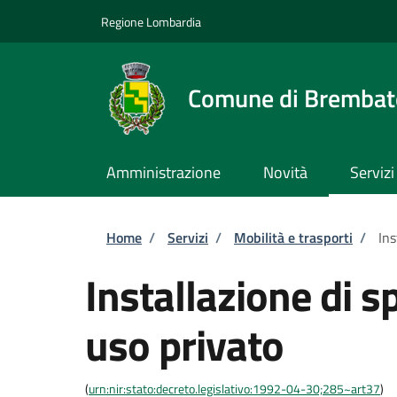
Salta al contenuto principale
Skip to footer content
Regione Lombardia
Comune di Brembate
Amministrazione
Novità
Servizi
Briciole di pane
Home
/
Servizi
/
Mobilità e trasporti
/
Ins
Installazione di s
uso privato
(
urn:nir:stato:decreto.legislativo:1992-04-30;285~art37
)