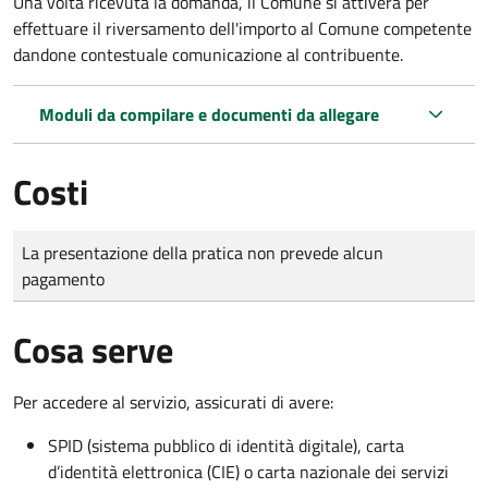
Una volta ricevuta la domanda, il Comune si attiverà per
effettuare il riversamento dell'importo al Comune competente
dandone contestuale comunicazione al contribuente.
Moduli da compilare e documenti da allegare
Costi
Tipo di pagamento
Importo
La presentazione della pratica non prevede alcun
pagamento
Cosa serve
Per accedere al servizio, assicurati di avere:
SPID (sistema pubblico di identità digitale), carta
d’identità elettronica (CIE) o carta nazionale dei servizi