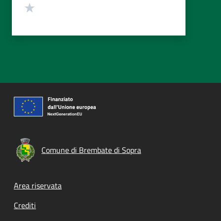
Valuta 1 stelle su 5
Comune di Brembate di Sopra
Footer menu
Area riservata
Crediti