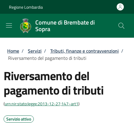
Salta al contenuto principale
Skip to footer content
Regione Lombardia
Comune di Brembate di
Sopra
Briciole di pane
Home
/
Servizi
/
Tributi, finanze e contravvenzioni
/
Riversamento del pagamento di tributi
Riversamento del
pagamento di tributi
(
urn:nir:stato:legge:2013-12-27;147~art1
)
Servizio attivo