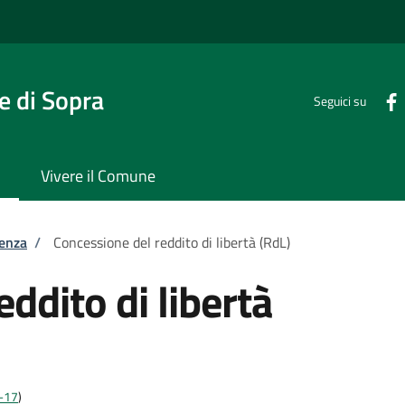
 di Sopra
Seguici su
Vivere il Comune
tenza
/
Concessione del reddito di libertà (RdL)
ddito di libertà
2-17
)