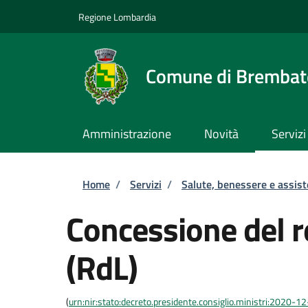
Salta al contenuto principale
Skip to footer content
Regione Lombardia
Comune di Brembate
Amministrazione
Novità
Servizi
Briciole di pane
Home
/
Servizi
/
Salute, benessere e assis
Concessione del re
(RdL)
(
urn:nir:stato:decreto.presidente.consiglio.ministri:2020-1