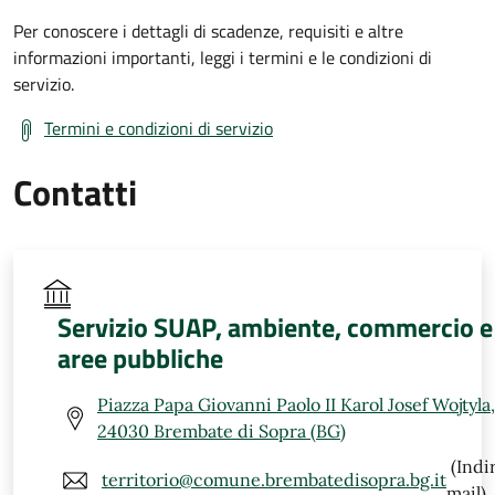
Per conoscere i dettagli di scadenze, requisiti e altre
informazioni importanti, leggi i termini e le condizioni di
servizio.
Termini e condizioni di servizio
Contatti
Servizio SUAP, ambiente, commercio e
aree pubbliche
Piazza Papa Giovanni Paolo II Karol Josef Wojtyla,
24030 Brembate di Sopra (BG)
(Indi
territorio@comune.brembatedisopra.bg.it
mail)