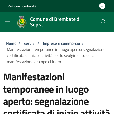
Salta al contenuto principale
Skip to footer content
Regione Lombardia
Comune di Brembate di
Sopra
Briciole di pane
Home
/
Servizi
/
Imprese e commercio
/
Manifestazioni temporanee in luogo aperto: segnalazione
certificata di inizio attività per lo svolgimento della
manifestazione a scopo di lucro
Manifestazioni
temporanee in luogo
aperto: segnalazione
certificata di inizio attività