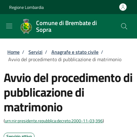
Salta al contenuto principale
Skip to footer content
Regione Lombardia
Comune di Brembate di
Sopra
Briciole di pane
Home
/
Servizi
/
Anagrafe e stato civile
/
Avvio del procedimento di pubblicazione di matrimonio
Avvio del procedimento di
pubblicazione di
matrimonio
(
urn:nir:presidente.repubblica:decreto:2000-11-03;396
)
Servizio attivo