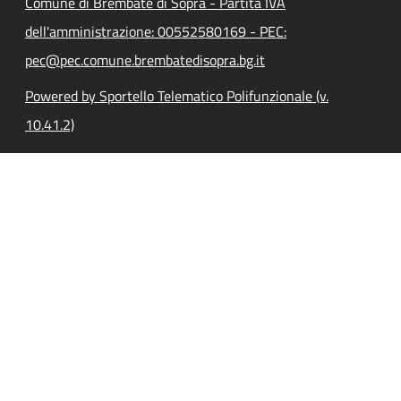
Comune di Brembate di Sopra - Partita IVA
dell'amministrazione: 00552580169 - PEC:
pec@pec.comune.brembatedisopra.bg.it
Powered by Sportello Telematico Polifunzionale (v.
10.41.2)