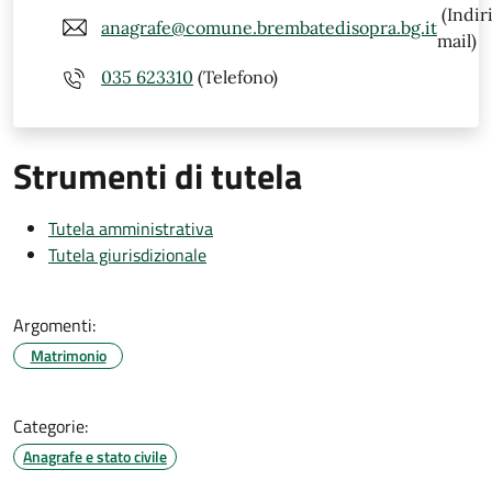
(Indir
anagrafe@comune.brembatedisopra.bg.it
mail)
035 623310
(Telefono)
Strumenti di tutela
Tutela amministrativa
Tutela giurisdizionale
Argomenti:
Matrimonio
Categorie:
Anagrafe e stato civile