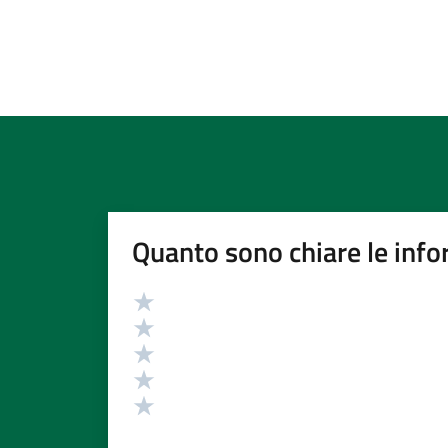
Quanto sono chiare le info
Valutazione
Valuta 5 stelle su 5
Valuta 4 stelle su 5
Valuta 3 stelle su 5
Valuta 2 stelle su 5
Valuta 1 stelle su 5