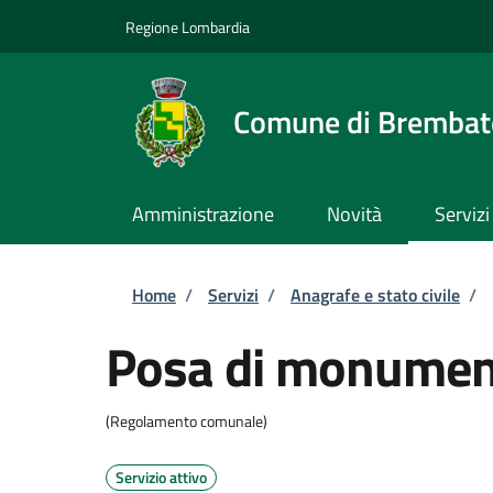
Salta al contenuto principale
Skip to footer content
Regione Lombardia
Comune di Brembate
Amministrazione
Novità
Servizi
Briciole di pane
Home
/
Servizi
/
Anagrafe e stato civile
/
Posa di monument
(Regolamento comunale)
Servizio attivo