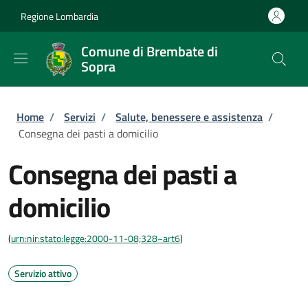
Salta al contenuto principale
Skip to footer content
Regione Lombardia
Comune di Brembate di
Sopra
Briciole di pane
Home
/
Servizi
/
Salute, benessere e assistenza
/
Consegna dei pasti a domicilio
Consegna dei pasti a
domicilio
(
urn:nir:stato:legge:2000-11-08;328~art6
)
Servizio attivo