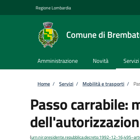
Salta al contenuto principale
Skip to footer content
Regione Lombardia
Comune di Brembate
Amministrazione
Novità
Servizi
Briciole di pane
Home
/
Servizi
/
Mobilità e trasporti
/
Pas
Passo carrabile: 
dell'autorizzazio
(
urn:nir:presidente.repubblica:decreto:1992-12-16;495~ar