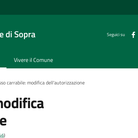
 di Sopra
Seguici su
Vivere il Comune
so carrabile: modifica dell'autorizzazione
modifica
ne
t46
)