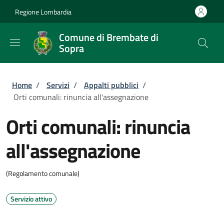
Salta al contenuto principale
Skip to footer content
Regione Lombardia
Comune di Brembate di
Sopra
Briciole di pane
Home
/
Servizi
/
Appalti pubblici
/
Orti comunali: rinuncia all'assegnazione
Orti comunali: rinuncia
all'assegnazione
(Regolamento comunale)
Servizio attivo