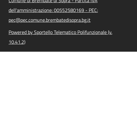
Comune di Brembate di Sopra - Partita IVA
dell'amministrazione: 00552580169 - PEC:
pec@pec.comune.brembatedisopra.bg.it
Powered by Sportello Telematico Polifunzionale (v.
10.41.2)