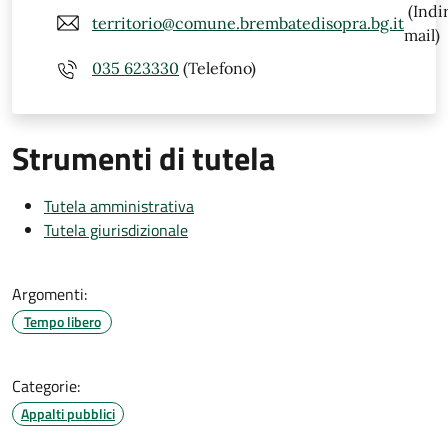
(Indi
territorio@comune.brembatedisopra.bg.it
mail)
035 623330
(Telefono)
Strumenti di tutela
Tutela amministrativa
Tutela giurisdizionale
Argomenti:
Tempo libero
Categorie:
Appalti pubblici