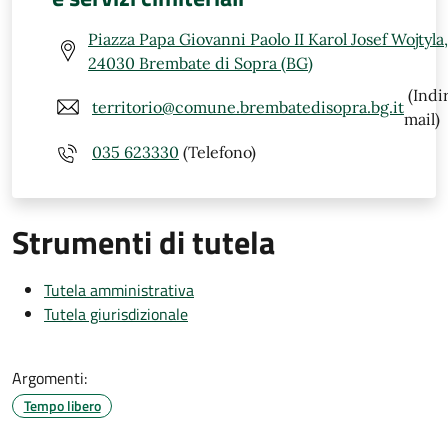
Piazza Papa Giovanni Paolo II Karol Josef Wojtyla,
24030 Brembate di Sopra (BG)
(Indi
territorio@comune.brembatedisopra.bg.it
mail)
035 623330
(Telefono)
Strumenti di tutela
Tutela amministrativa
Tutela giurisdizionale
Argomenti:
Tempo libero