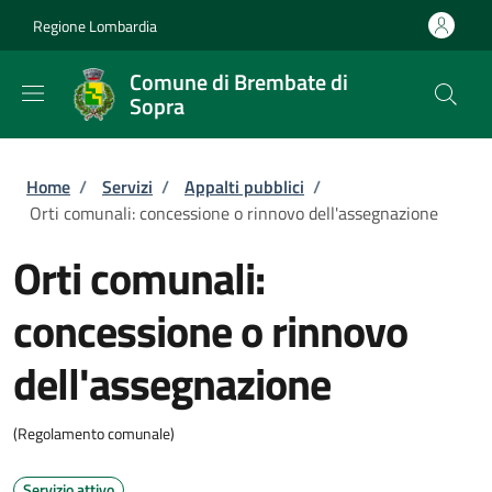
Salta al contenuto principale
Skip to footer content
Regione Lombardia
Comune di Brembate di
Sopra
Briciole di pane
Home
/
Servizi
/
Appalti pubblici
/
Orti comunali: concessione o rinnovo dell'assegnazione
Orti comunali:
concessione o rinnovo
dell'assegnazione
(Regolamento comunale)
Servizio attivo