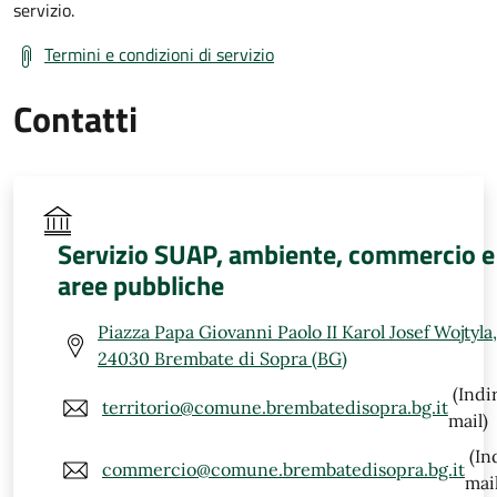
servizio.
Termini e condizioni di servizio
Contatti
Servizio SUAP, ambiente, commercio e
aree pubbliche
Piazza Papa Giovanni Paolo II Karol Josef Wojtyla,
24030 Brembate di Sopra (BG)
(Indi
territorio@comune.brembatedisopra.bg.it
mail)
(In
commercio@comune.brembatedisopra.bg.it
mail