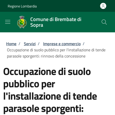
Salta al contenuto principale
Skip to footer content
Regione Lombardia
Comune di Brembate di
Sopra
Briciole di pane
Home
/
Servizi
/
Imprese e commercio
/
Occupazione di suolo pubblico per l'installazione di tende
parasole sporgenti: rinnovo della concessione
Occupazione di suolo
pubblico per
l'installazione di tende
parasole sporgenti: