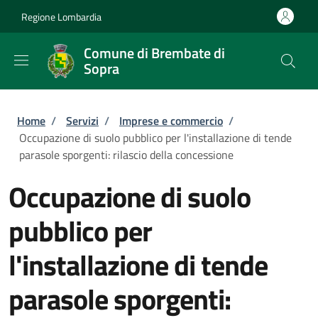
Salta al contenuto principale
Skip to footer content
Regione Lombardia
Comune di Brembate di
Sopra
Briciole di pane
Home
/
Servizi
/
Imprese e commercio
/
Occupazione di suolo pubblico per l'installazione di tende
parasole sporgenti: rilascio della concessione
Occupazione di suolo
pubblico per
l'installazione di tende
parasole sporgenti: