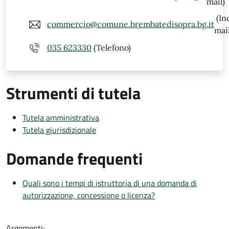
mail)
(In
commercio@comune.brembatedisopra.bg.it
mail
035 623330
(Telefono)
Strumenti di tutela
Tutela amministrativa
Tutela giurisdizionale
Domande frequenti
Quali sono i tempi di istruttoria di una domanda di
autorizzazione, concessione o licenza?
Argomenti: