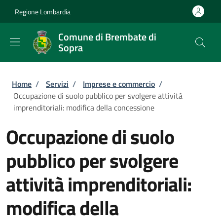
Salta al contenuto principale
Skip to footer content
Regione Lombardia
Comune di Brembate di
Sopra
Briciole di pane
Home
/
Servizi
/
Imprese e commercio
/
Occupazione di suolo pubblico per svolgere attività
imprenditoriali: modifica della concessione
Occupazione di suolo
pubblico per svolgere
attività imprenditoriali:
modifica della