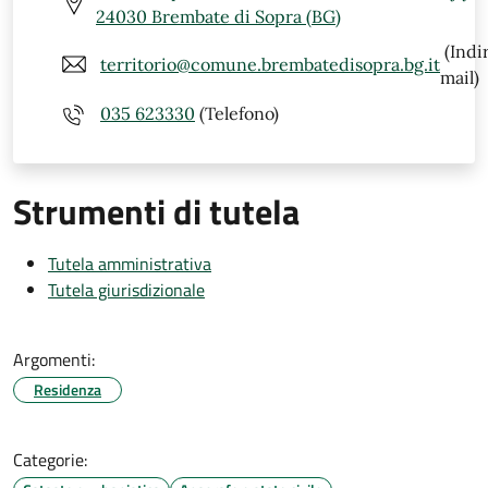
24030 Brembate di Sopra (BG)
(Indi
territorio@comune.brembatedisopra.bg.it
mail)
035 623330
(Telefono)
Strumenti di tutela
Tutela amministrativa
Tutela giurisdizionale
Argomenti:
Residenza
Categorie: