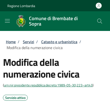
Salta al contenuto principale
Skip to footer content
Regione Lombardia
Comune di Brembate di
Sopra
Briciole di pane
Home
/
Servizi
/
Catasto e urbanistica
/
Modifica della numerazione civica
Modifica della
numerazione civica
(
urn:nir:presidente.repubblica:decreto:1989-05-30;223~art43
)
Servizio attivo