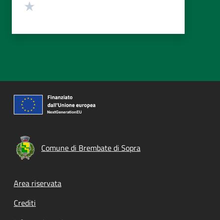
Valuta 1 stelle su 5
Comune di Brembate di Sopra
Footer menu
Area riservata
Crediti