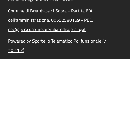
Comune di Brembate di Sopra - Partita IVA
dell'amministrazione: 00552580169 - PEC:
pec@pec.comune.brembatedisopra.bg.it
Powered by Sportello Telematico Polifunzionale (v.
10.41.2)