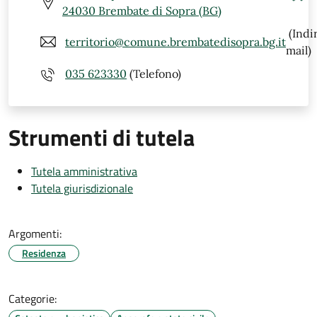
24030 Brembate di Sopra (BG)
(Indi
territorio@comune.brembatedisopra.bg.it
mail)
035 623330
(Telefono)
Strumenti di tutela
Tutela amministrativa
Tutela giurisdizionale
Argomenti:
Residenza
Categorie: