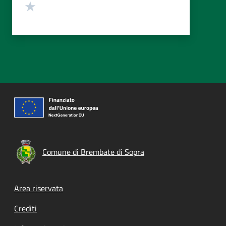
Valuta 1 stelle su 5
Comune di Brembate di Sopra
Footer menu
Area riservata
Crediti