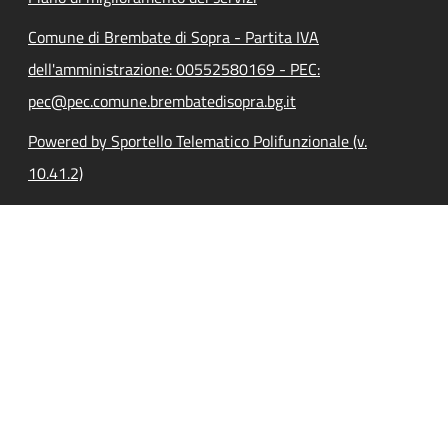
Comune di Brembate di Sopra - Partita IVA
dell'amministrazione: 00552580169 - PEC:
pec@pec.comune.brembatedisopra.bg.it
Powered by Sportello Telematico Polifunzionale (v.
10.41.2)