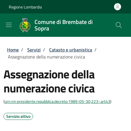
Salta al contenuto principale
Skip to footer content
Regione Lombardia
Comune di Brembate di
Sopra
Briciole di pane
Home
/
Servizi
/
Catasto e urbanistica
/
Assegnazione della numerazione civica
Assegnazione della
numerazione civica
(
urn:nir:presidente.repubblica:decreto:1989-05-30;223~art43
)
Servizio attivo