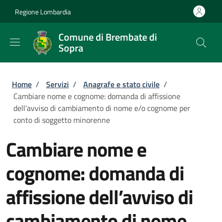
Salta al contenuto principale
Skip to footer content
Regione Lombardia
Comune di Brembate di
Sopra
Briciole di pane
Home
/
Servizi
/
Anagrafe e stato civile
/
Cambiare nome e cognome: domanda di affissione
dell’avviso di cambiamento di nome e/o cognome per
conto di soggetto minorenne
Cambiare nome e
cognome: domanda di
affissione dell’avviso di
cambiamento di nome