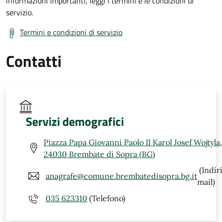
informazioni importanti, leggi i termini e le condizioni di
servizio.
Termini e condizioni di servizio
Contatti
Servizi demografici
Piazza Papa Giovanni Paolo II Karol Josef Wojtyla,
24030 Brembate di Sopra (BG)
(Indir
anagrafe@comune.brembatedisopra.bg.it
mail)
035 623310
(Telefono)