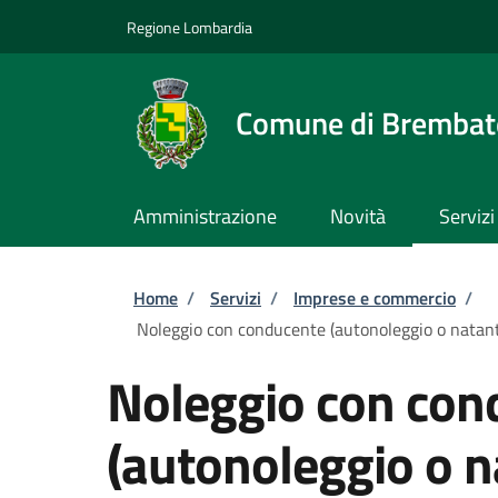
Salta al contenuto principale
Skip to footer content
Regione Lombardia
Comune di Brembate
Amministrazione
Novità
Servizi
Briciole di pane
Home
/
Servizi
/
Imprese e commercio
/
Noleggio con conducente (autonoleggio o natanti
Noleggio con con
(autonoleggio o na