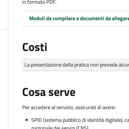
in formato PDF.
Moduli da compilare e documenti da allegar
Costi
Tipo di pagamento
Importo
La presentazione della pratica non prevede al
Cosa serve
Per accedere al servizio, assicurati di avere:
SPID (sistema pubblico di identità digitale), ca
nazionale dei servizi (CNS)