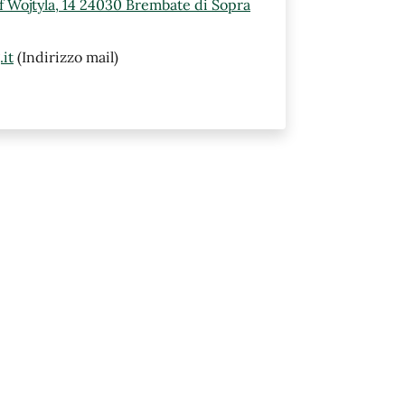
ef Wojtyla, 14 24030 Brembate di Sopra
it
(Indirizzo mail)