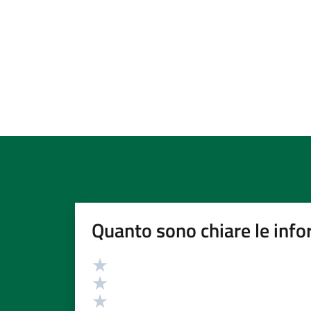
Quanto sono chiare le info
Valutazione
Valuta 5 stelle su 5
Valuta 4 stelle su 5
Valuta 3 stelle su 5