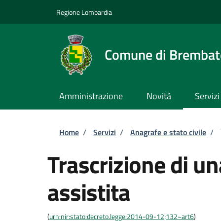
Salta al contenuto principale
Skip to footer content
Regione Lombardia
Comune di Brembate
Amministrazione
Novità
Servizi
Briciole di pane
Home
/
Servizi
/
Anagrafe e stato civile
/
Trascrizione di u
assistita
(
urn:nir:stato:decreto.legge:2014-09-12;132~art6
)