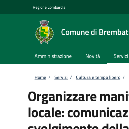
Salta al contenuto principale
Skip to footer content
Regione Lombardia
Comune di Brembate
Amministrazione
Novità
Servizi
Briciole di pane
Home
/
Servizi
/
Cultura e tempo libero
/
Organizzare manif
locale: comunicaz
svolgimento dell