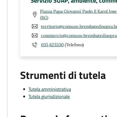
Servizio SUAP, ambiente, comme
Piazza Papa Giovanni Paolo II Karol Jos
(BG)
territorio@comune.brembatedisopra.bg
commercio@comune.brembatedisopra.
035 623330
(Telefono)
Strumenti di tutela
Tutela amministrativa
Tutela giurisdizionale