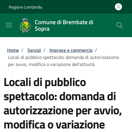
Salta al contenuto principale
Skip to footer content
Regione Lombardia
Comune di Brembate di
Sopra
Briciole di pane
Home
/
Servizi
/
Imprese e commercio
/
Locali di pubblico spettacolo: domanda di autorizzazione
per avvio, modifica o variazione dell'attività
Locali di pubblico
spettacolo: domanda di
autorizzazione per avvio,
modifica o variazione