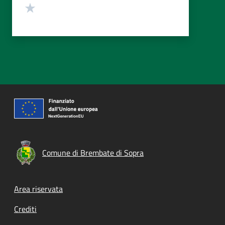
Valuta 1 stelle su 5
Comune di Brembate di Sopra
Footer menu
Area riservata
Crediti