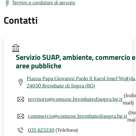
Termini e condizioni di servizio
Contatti
Servizio SUAP, ambiente, commercio e
aree pubbliche
Piazza Papa Giovanni Paolo II Karol Josef Wojtyla,
24030 Brembate di Sopra (BG)
(Indi
territorio@comune.brembatedisopra.bg.it
mail)
(In
commercio@comune.brembatedisopra.bg.it
mail
035 623330
(Telefono)