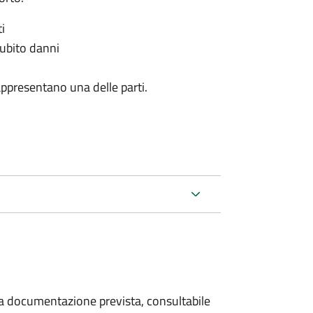
i
subito danni
appresentano una delle parti.
 la documentazione prevista, consultabile