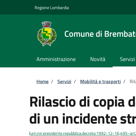
Salta al contenuto principale
Skip to footer content
Regione Lombardia
Comune di Brembate
Amministrazione
Novità
Servizi
Briciole di pane
Home
/
Servizi
/
Mobilità e trasporti
/
Ril
Rilascio di copia d
di un incidente st
(
urn:nir:presidente.repubblica:decreto:1992-12-16;495~ar