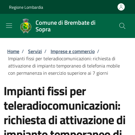
Salta al contenuto principale
Skip to footer content
Regione Lombardia
Comune di Brembate di
Sopra
Briciole di pane
Home
/
Servizi
/
Imprese e commercio
/
Impianti fissi per teleradiocomunicazioni: richiesta di
attivazione di impianto temporaneo di telefonia mobile
con permanenza in esercizio superiore ai 7 giorni
Impianti fissi per
teleradiocomunicazioni:
richiesta di attivazione di
impianto temporaneo di