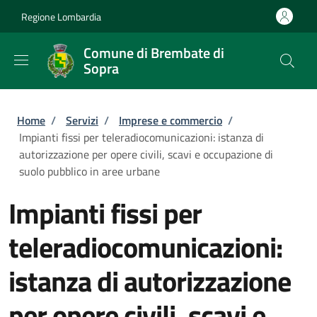
Salta al contenuto principale
Skip to footer content
Regione Lombardia
Comune di Brembate di
Sopra
Briciole di pane
Home
/
Servizi
/
Imprese e commercio
/
Impianti fissi per teleradiocomunicazioni: istanza di
autorizzazione per opere civili, scavi e occupazione di
suolo pubblico in aree urbane
Impianti fissi per
teleradiocomunicazioni:
istanza di autorizzazione
per opere civili, scavi e