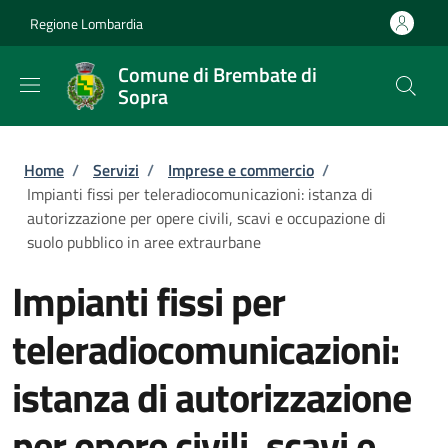
Salta al contenuto principale
Skip to footer content
Regione Lombardia
Comune di Brembate di
Sopra
Briciole di pane
Home
/
Servizi
/
Imprese e commercio
/
Impianti fissi per teleradiocomunicazioni: istanza di
autorizzazione per opere civili, scavi e occupazione di
suolo pubblico in aree extraurbane
Impianti fissi per
teleradiocomunicazioni:
istanza di autorizzazione
per opere civili, scavi e