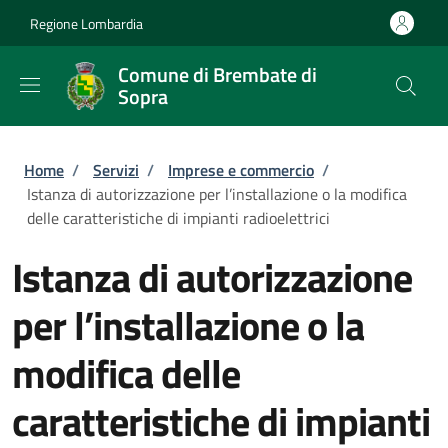
Salta al contenuto principale
Skip to footer content
Regione Lombardia
Comune di Brembate di
Sopra
Briciole di pane
Home
/
Servizi
/
Imprese e commercio
/
Istanza di autorizzazione per l’installazione o la modifica
delle caratteristiche di impianti radioelettrici
Istanza di autorizzazione
per l’installazione o la
modifica delle
caratteristiche di impianti