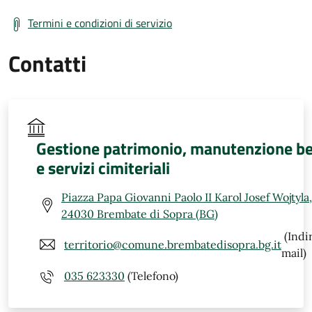
Termini e condizioni di servizio
Contatti
Gestione patrimonio, manutenzione be
e servizi cimiteriali
Piazza Papa Giovanni Paolo II Karol Josef Wojtyla,
24030 Brembate di Sopra (BG)
(Indi
territorio@comune.brembatedisopra.bg.it
mail)
035 623330
(Telefono)