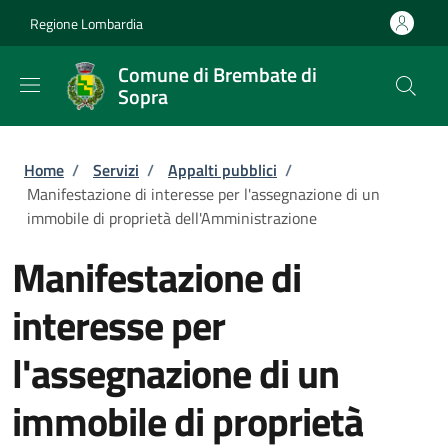
Salta al contenuto principale
Skip to footer content
Regione Lombardia
Comune di Brembate di
Sopra
Briciole di pane
Home
/
Servizi
/
Appalti pubblici
/
Manifestazione di interesse per l'assegnazione di un
immobile di proprietà dell'Amministrazione
Manifestazione di
interesse per
l'assegnazione di un
immobile di proprietà