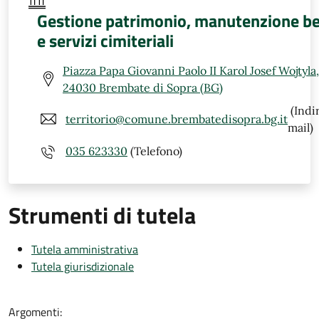
Gestione patrimonio, manutenzione be
e servizi cimiteriali
Piazza Papa Giovanni Paolo II Karol Josef Wojtyla,
24030 Brembate di Sopra (BG)
(Indi
territorio@comune.brembatedisopra.bg.it
mail)
035 623330
(Telefono)
Strumenti di tutela
Tutela amministrativa
Tutela giurisdizionale
Argomenti: