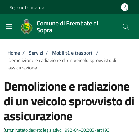
Salta al contenuto principale
Skip to footer content
Regione Lombardia
Comune di Brembate di
Sopra
Briciole di pane
Home
/
Servizi
/
Mobilità e trasporti
/
Demolizione e radiazione di un veicolo sprovvisto di
assicurazione
Demolizione e radiazione
di un veicolo sprovvisto di
assicurazione
(
urn:nir:stato:decreto.legislativo:1992-04-30;285~art193
)