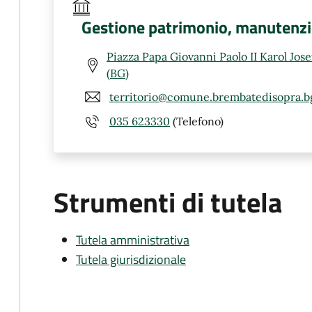
Gestione patrimonio, manutenzion
Piazza Papa Giovanni Paolo II Karol Jos
(BG)
territorio@comune.brembatedisopra.bg
035 623330
(Telefono)
Strumenti di tutela
Tutela amministrativa
Tutela giurisdizionale