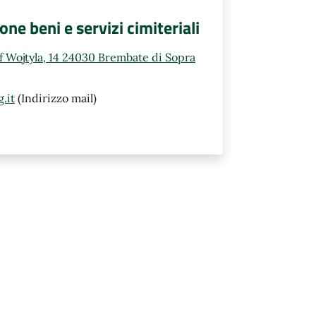
e beni e servizi cimiteriali
ef Wojtyla, 14 24030 Brembate di Sopra
.it
(Indirizzo mail)