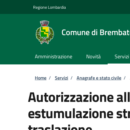
Salta al contenuto principale
Skip to footer content
Regione Lombardia
Comune di Brembate
Amministrazione
Novità
Servizi
Briciole di pane
Home
/
Servizi
/
Anagrafe e stato civile
/
Autorizzazione al
estumulazione str
traslazione