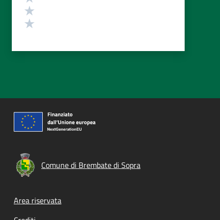
Valuta 2 stelle su 5
Valuta 1 stelle su 5
Comune di Brembate di Sopra
Footer menu
Area riservata
Crediti