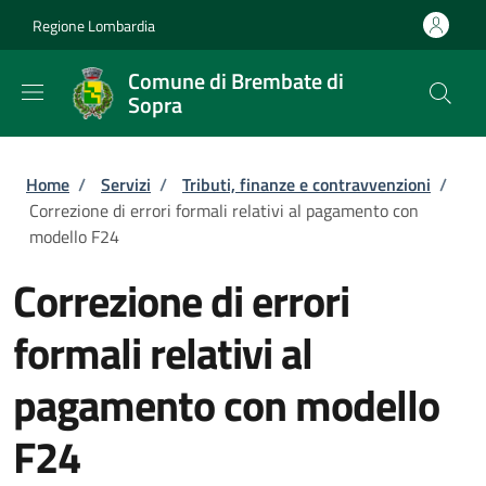
Salta al contenuto principale
Skip to footer content
Regione Lombardia
Comune di Brembate di
Sopra
Briciole di pane
Home
/
Servizi
/
Tributi, finanze e contravvenzioni
/
Correzione di errori formali relativi al pagamento con
modello F24
Correzione di errori
formali relativi al
pagamento con modello
F24